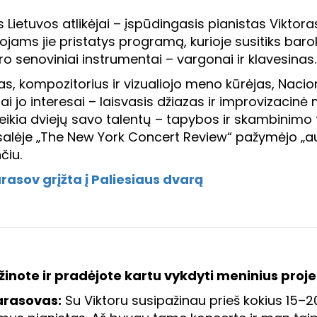
s Lietuvos atlikėjai – įspūdingasis pianistas Viktor
jams jie pristatys programą, kurioje susitiks baroki
ro senoviniai instrumentai – vargonai ir klavesinas.
s, kompozitorius ir vizualiojo meno kūrėjas, Nacion
ai jo interesai – laisvasis džiazas ir improvizacinė
teikia dviejų savo talentų – tapybos ir skambinimo f
alėje „The New York Concert Review“ pažymėjo „aukš
čiu.
arasov grįžta į Paliesiaus dvarą
žinote ir pradėjote kartu vykdyti meninius proj
arasovas:
Su Viktoru susipažinau prieš kokius 15–