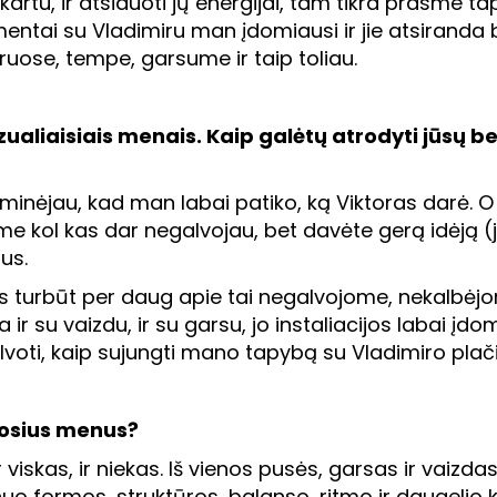
ina kartu, ir atsiduoti jų energijai, tam tikra pras
ai su Vladimiru man įdomiausi ir jie atsiranda būt
bruose, tempe, garsume ir taip toliau.
izualiaisiais menais. Kaip galėtų atrodyti jūsų 
minėjau, kad man labai patiko, ką Viktoras darė. O 
me kol kas dar negalvojau, bet davėte gerą idėją (j
us.
 turbūt per daug apie tai negalvojome, nekalbėjo
r su vaizdu, ir su garsu, jo instaliacijos labai įdo
alvoti, kaip sujungti mano tapybą su Vladimiro pla
iuosius menus?
iskas, ir niekas. Iš vienos pusės, garsas ir vaizdas 
nuo formos, struktūros, balanso, ritmo ir daugelio