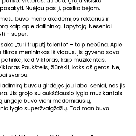
atiko. Viktoras, atrodo, groja visiškai
ą pasakyti. Nuėjau pas jį, pasikalbėjom.
 metu buvo meno akademijos rektorius ir
torą kaip apie dailininką, tapytoją. Neseniai
ti – super.
sako „turi truputį talento“ – taip nebūna. Apie
a tikras menininkas iš vidaus, jis gyvena savo
 patinka, kad Viktoras, kaip muzikantas,
iktoras Paukštelis, žiūrėkit, koks aš geras. Ne,
abai svarbu.
adimirą buvau girdėjęs jau labai seniai, nes jis
jerą. Jis grojo su aukščiausio lygio muzikantais
Sąjungoje buvo vieni moderniausių,
inio lygio superžvaigždžių. Tad man buvo