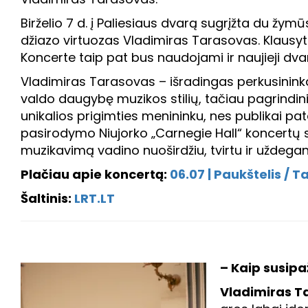
Birželio 7 d. į Paliesiaus dvarą sugrįžta du žymū
džiazo virtuozas Vladimiras Tarasovas. Klausyto
Koncerte taip pat bus naudojami ir naujieji dva
Vladimiras Tarasovas – išradingas perkusininka
valdo daugybę muzikos stilių, tačiau pagrindini
unikalios prigimties menininku, nes publikai pa
pasirodymo Niujorko „Carnegie Hall“ koncertų s
muzikavimą vadino nuoširdžiu, tvirtu ir uždegan
Plačiau apie koncertą:
06.07 | Paukštelis / T
Šaltinis:
LRT.LT
– Kaip susipa
Vladimiras T