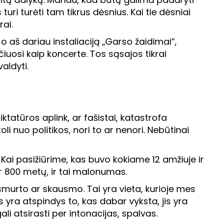
turi turėti tam tikrus dėsnius. Kai tie dėsniai
rai.
 o aš dariau instaliaciją „Garso žaidimai“,
učiuosi kaip koncerte. Tos sąsajos tikrai
aldyti.
tatūros aplink, ar fašistai, katastrofa
li nuo politikos, nori to ar nenori. Nebūtinai
 Kai pasižiūrime, kas buvo kokiame 12 amžiuje ir
ar 800 metų, ir tai malonumas.
smurto ar skausmo. Tai yra vieta, kurioje mes
s yra atspindys to, kas dabar vyksta, jis yra
ali atsirasti per intonacijas, spalvas.