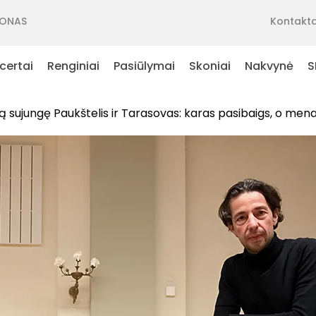
ONAS
Kontakta
certai
Renginiai
Pasiūlymai
Skoniai
Nakvynė
S
zą sujungę Paukštelis ir Tarasovas: karas pasibaigs, o men