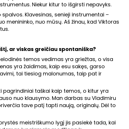
nstrumentus. Niekur kitur to išgirsti nepavyks.
so spalvos. Klavesinas, senieji instrumentai –
uo menininko, nuo mūsų. Aš žinau, kad Viktoras
tus.
štį, ar viskas greičiau spontaniška?
elodinės temos vedimas yra griežtas, o visa
m, menas yra žaidimas, kaip esu sakęs, garso
 tavimi, tai tiesiog malonumas, taip pat ir
 pagrindiniai taškai kaip temos, o kitur yra
klauso nuo klausymo. Man darbas su Vladimiru
iverčia tave patį tapti naują, originalų. Dėl to
orystės meistriškumo lygį jis pasiekė tada, kai