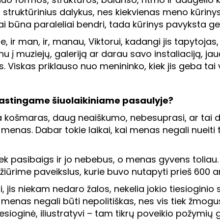
u struktūrinius dalykus, nes kiekvienas meno kūrinys 
žnai būna paraleliai bendri, tada kūrinys pavyksta ge
, ir man, ir, manau, Viktorui, kadangi jis tapytojas,
inu į muziejų, galeriją ar darau savo instaliaciją, ja
. Viskas priklauso nuo menininko, kiek jis geba tai v
astingame šiuolaikiniame pasaulyje?
 košmaras, daug neaiškumo, nebesuprasi, ar tai dik
menas. Dabar tokie laikai, kai menas negali nueiti to
iek pasibaigs ir jo nebebus, o menas gyvens toliau.
s žiūrime paveikslus, kurie buvo nutapyti prieš 600 
jis niekam nedaro žalos, nekelia jokio tiesioginio 
 menas negali būti nepolitiškas, nes vis tiek žmogu
iesioginė, iliustratyvi – tam tikrų poveikio požymių g