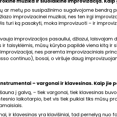
rokinė muzika ir šiuolaikinė improvizacija. Kaip
ių ar metų po susipažinimo sugalvojome bendrą pro
žiazo improvizacinei muzikai, nes ten irgi improviza
a. Jis turi ką pasakyti, moka improvizuoti – ir impro
uja improvizacijos pasauliui, džiazui, laisvajam džia
 taisyklėmis, mūsų kūryba papildė viena kitą ir sint
provizacijai, nes paremta improvizaciniais principa
asso continuo), bosai, o viršuje daug improvizuoja
 instrumentai – vargonai ir klavesinas. Kaip ji
 šauna į galvą, – tiek vargonai, tiek klavesinas buv
snio laikotarpio, bet vis tiek puikiai tiks mūsų proje
amaisiais.
nai, ir klavesinas yra klavišiniai, tad pernelyg nuo 