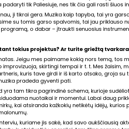
daryti tik Paliesiuje, nes tik čia gali rasti šiuos i
anau, ji tikrai gera. Muzika kaip tapyba, tai yra gar
ime su tomis garso spalvomis, tai jau priklauso n
o programą, o dabar – įtraukti senuosius instrumen
tant tokius projektus? Ar turite griežtą tvarkara
 natas. Jeigu mes paimame kokią nors temą, tos m
aip improvizuoja, skirtingi tempai ir t. t. Mes žaisi
tneris, kuris tave girdi ir iš karto atsako, groja su
muzika pradeda gyventi pati.
d yra tam tikra pagrindinė schema, kurioje sudėlioti
pasiduodama nuotaikai ir momentui. Labai daug pri
kų, kai atsiranda kažkokių netikėtų idėjų, kurios pr
ų malonumų.
interviu, kuriame jis sakė, kad savo aukščiausią akt