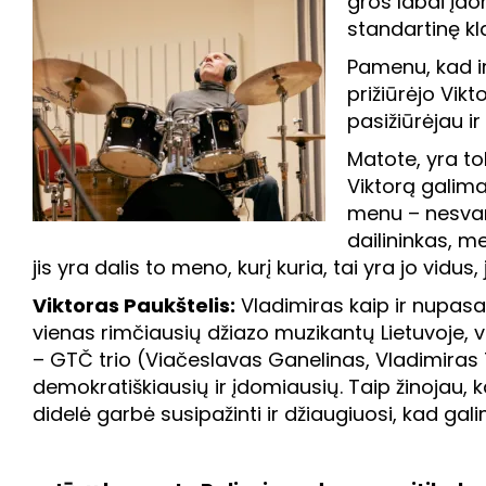
gros labai įdo
standartinę kla
Pamenu, kad i
prižiūrėjo Vikt
pasižiūrėjau i
Matote, yra to
Viktorą galima
menu – nesvarb
dailininkas, me
jis yra dalis to meno, kurį kuria, tai yra jo vidus
Viktoras Paukštelis:
Vladimiras kaip ir nupasak
vienas rimčiausių džiazo muzikantų Lietuvoje, vi
– GTČ trio (Viačeslavas Ganelinas, Vladimiras
demokratiškiausių ir įdomiausių. Taip žinojau,
didelė garbė susipažinti ir džiaugiuosi, kad gali