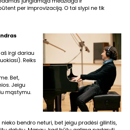
me tapdamas jungiamąja medžiaga ir
ent per improvizaciją. O tai slypi ne tik
bendras
aš irgi dariau
uokiasi). Reiks
me. Bet,
mios. Jeigu
čiu mąstymu.
nieko bendro neturi, bet jeigu pradėsi gilintis,
 kitų dalykų. Manau, kad būtų galima padaryti