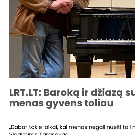
LRT.LT: Baroką ir džiazą 
menas gyvens toliau
„Dabar tokie laikai, kai menas negali nueiti toli n
Vladimiras Tarasovas.