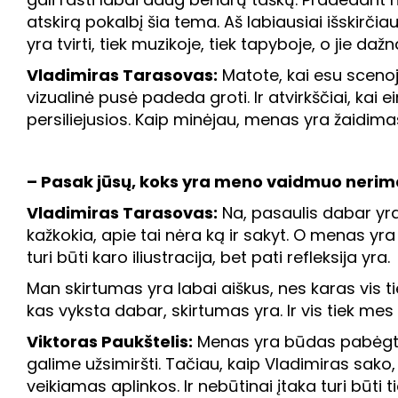
atskirą pokalbį šia tema. Aš labiausiai išskirčia
yra tvirti, tiek muzikoje, tiek tapyboje, o jie da
Vladimiras Tarasovas:
Matote, kai esu scenoje
vizualinė pusė padeda groti. Ir atvirkščiai, kai e
persiliejusios. Kaip minėjau, menas yra žaidimas
– Pasak jūsų, koks yra meno vaidmuo nerim
Vladimiras Tarasovas:
Na, pasaulis dabar yra
kažkokia, apie tai nėra ką ir sakyt. O menas yra 
turi būti karo iliustracija, bet pati refleksija yra.
Man skirtumas yra labai aiškus, nes karas vis t
kas vyksta dabar, skirtumas yra. Ir vis tiek me
Viktoras Paukštelis:
Menas yra būdas pabėgti, 
galime užsimiršti. Tačiau, kaip Vladimiras sako,
veikiamas aplinkos. Ir nebūtinai įtaka turi būti t