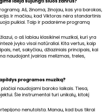
 gimė idėja sujungti šiuos žanrus?
gramą. Aš, žinoma, žinojau, kas yra barokas,
cija. Ir mačiau, kad Viktoras nėra standartinis
vizuoja puikiai. Taip ir padarėme programą
zui, o aš labiau klasikinei muzikai, kuri yra
ezė įvyko visai natūraliai. Kita vertus, kaip
is, net, sakyčiau, džiaziniais principais, kai
ma naudojant įvairias melizmas, treles,
e papildys programos muziką?
o plačiai naudojami baroko laikais. Tiesa,
ktui. Šie instrumentai turi unikalų, kitokį
fortepijono nenutolsta. Manau, kad bus tikrai