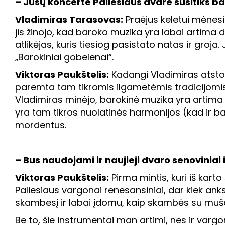
– Jūsų koncerte Paliesiaus dvare susitiks ba
Vladimiras Tarasovas:
Praėjus keletui mėnes
jis žinojo, kad baroko muzika yra labai artima d
atlikėjas, kuris tiesiog pasistato natas ir groj
„Barokiniai gobelenai“.
Viktoras Paukštelis:
Kadangi Vladimiras atstova
paremta tam tikromis ilgametėmis tradicijomis ir
Vladimiras minėjo, barokinė muzika yra artima im
yra tam tikros nuolatinės harmonijos (kad ir b
mordentus.
– Bus naudojami ir naujieji dvaro senoviniai
Viktoras Paukštelis:
Pirma mintis, kuri iš karto
Paliesiaus vargonai renesansiniai, dar kiek ankste
skambesį ir labai įdomu, kaip skambės su muš
Be to, šie instrumentai man artimi, nes ir vargo