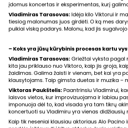
įdomus koncertas ir eksperimentas, kurį galima pa
Vladimiras Tarasovas:
Idėja kilo Viktorui ir m
tiesiog malonumas juos girdėti. O ką mes darys
puikiai viską padarys. Malonu, kad jis sugalvoj
– Koks yra jūsų kūrybinis procesas kartu vys
Vladimiras Tarasovas:
Griežtai vyksta pagal
kita jau priklauso nuo Viktoro, kaip jis groja, k
žaidimas. Galima žaisti ir vienam, bet kai yra par
klausytojams. Taip gimsta duetas ir muzika – 
Viktoras Paukštelis:
Paantrinsiu Vladimirui, ka
laisvos vietos, kur improvizuojama ir labiau 
imponuoja dėl to, kad visada yra tam tikrų akimir
koncertuoti su Vladimiru yra vienas didžiausi
Kaip tik neseniai klausiau aktoriaus Alo Pacino 