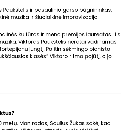
as Paukštelis ir pasaulinio garso būgnininkas,
nė muzika ir šiuolaikinė improvizacija.
alinės kultūros ir meno premijos laureatas. Jis
 muzika. Viktoras Paukštelis neretai vadinamas
ortepijonu jungtį. Po itin sėkmingo pianisto
čiausios klasės“ Viktoro ritmo pojūtį, o jo
ektus?
20 metų. Man rodos, Saulius Žukas sakė, kad