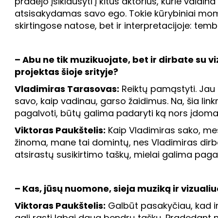
pradėjo įsiklausyti į kitus aktorius, kurie vaid
atsisakydamas savo ego. Tokie kūrybiniai moment
skirtingose natose, bet ir interpretacijoje: tem
– Abu ne tik muzikuojate, bet ir dirbate su v
projektas šioje srityje?
Vladimiras Tarasovas:
Reiktų pamąstyti. Jau 
savo, kaip vadinau, garso žaidimus. Na, šia link
pagalvoti, būtų galima padaryti ką nors įdoma
Viktoras Paukštelis:
Kaip Vladimiras sako, mes
žinoma, mane tai domintų, nes Vladimiras dirba i
atsirastų susikirtimo taškų, mielai galima pag
– Kas, jūsų nuomone, sieja muziką ir vizual
Viktoras Paukštelis:
Galbūt pasakyčiau, kad ir v
gali rasti labai daug bendrų taškų. Pradedant 