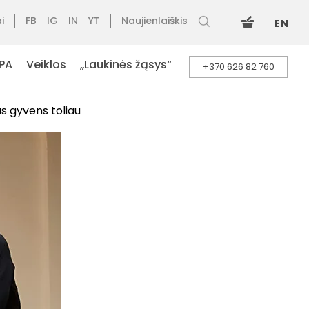
i
FB
IG
IN
YT
Naujienlaiškis
EN
PA
Veiklos
„Laukinės žąsys“
+370 626 82 760
as gyvens toliau