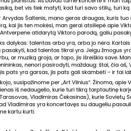
mus pianistas. Aš buvau tame koncerte ir man taip p
siką, bet vis tiek matyti, kad turi savo stilių, turi k
r Arvydas Šaltenis, mano geras draugas, kuris tuo
orą, kai jis ten mokėsi, man gerai atsiliepė apie Vik
r Antverpene atidarytą Viktoro parodą, galiu pasaky
ks dalykas: talentas arba yra, arba jo nėra. Kartais 
 pasakyti, kad talentas tikrai yra. Jeigu žmogus yr
u, ar muziką groja, ar tapo, jis išreiškia save. Man
nininkas, nenori pasirodyti, maždaug: štai, čia aš, V
, jis pats yra garsas, jis pats gali skambėti – ir tai l
ojo, susipažinome per „Art Vilnius“. Žinoma, apie Vl
enas iš nedaugelio, kurie turi tikrą tarptautinę kar
 Tarasovas, Vladimiras Čekasinas), kurie Sovietų 
 kad Vladimiras yra koncertavęs su daugeliu pasaul
me kartu kurti.