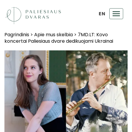
EN
Toggl
navig
Pagrindinis
>
Apie mus skelbia
>
7MD.LT: Kovo
koncertai Paliesiaus dvare dedikuojami Ukrainai