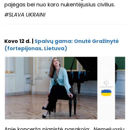
pajėgas bei nuo karo nukentėjusius civilius.
#SLAVA UKRAINI
Kovo
12 d. |
Spalvų gama: Onutė Gražinytė
(fortepijonas, Lietuva)
Apie koncertą pianistė pasakoja:
„Nemeluosiu,