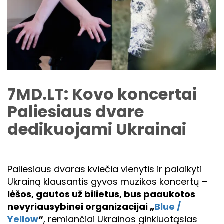
7MD.LT: Kovo koncertai
Paliesiaus dvare
dedikuojami Ukrainai
Paliesiaus dvaras kviečia vienytis ir palaikyti
Ukrainą klausantis gyvos muzikos koncertų –
lėšos, gautos už bilietus, bus paaukotos
nevyriausybinei organizacijai „
Blue /
Yellow
“
, remiančiai Ukrainos ginkluotąsias