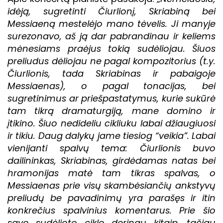
idėją, sugretinti Čiurlionį, Skriabiną bei
Messiaeną mestelėjo mano tėvelis. Ji manyje
surezonavo, aš ją dar pabrandinau ir keliems
mėnesiams praėjus tokią sudėliojau. Šiuos
preliudus dėliojau ne pagal kompozitorius (t.y.
Čiurlionis, tada Skriabinas ir pabaigoje
Messiaenas), o pagal tonacijas, bei
sugretinimus ar priešpastatymus, kurie sukūrė
tam tikrą dramaturgiją, mane domino ir
įtikino. Šiuo nedideliu cikliuku labai džiaugiuosi
ir tikiu. Daug dalykų jame tiesiog “veikia”. Labai
vienijanti spalvų tema: Čiurlionis buvo
dailininkas, Skriabinas, girdėdamas natas bei
hramonijas matė tam tikras spalvas, o
Messiaenas prie visų skambėsiančių ankstyvų
preliudų be pavadinimų yra parašęs ir itin
konkrečius spalvinius komentarus. Prie šio
savo sudėlioto ciklo derinau kitaip, tačiau