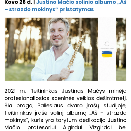
Kovo 26 d. |
Justino Mačio solinio albumo „Aš
– strazdo mokinys” pristatymas
2021 m. fleitininkas Justinas Mačys minėjo
profesionaliosios sceninės veiklos dešimtmetį.
Šia proga, Paliesiaus dvaro įrašų studijoje,
fleitininkas įrašė solinį albumą „Aš – strazdo
mokinys“, kuris yra tarytum dedikacija Justino
Mačio profesoriui Algirdui Vizgirdai bei