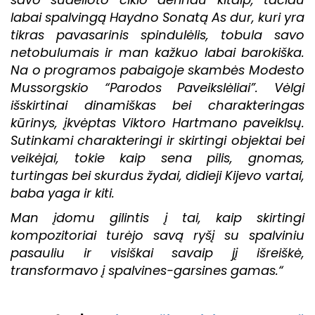
labai spalvingą Haydno Sonatą As dur, kuri yra
tikras pavasarinis spindulėlis, tobula savo
netobulumais ir man kažkuo labai barokiška.
Na o programos pabaigoje skambės Modesto
Mussorgskio “Parodos Paveikslėliai”. Vėlgi
išskirtinai dinamiškas bei charakteringas
kūrinys, įkvėptas Viktoro Hartmano paveiklsų.
Sutinkami charakteringi ir skirtingi objektai bei
veikėjai, tokie kaip sena pilis, gnomas,
turtingas bei skurdus žydai, didieji Kijevo vartai,
baba yaga ir kiti.
Man įdomu gilintis į tai, kaip skirtingi
kompozitoriai turėjo savą ryšį su spalviniu
pasauliu ir visiškai savaip jį išreiškė,
transformavo į spalvines-garsines gamas.“